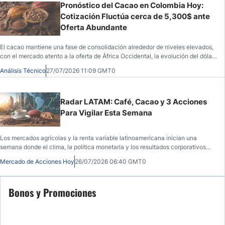
Pronóstico del Cacao en Colombia Hoy:
Cotización Fluctúa cerca de 5,300$ ante
Oferta Abundante
El cacao mantiene una fase de consolidación alrededor de niveles elevados,
con el mercado atento a la oferta de África Occidental, la evolución del dólar
y los cambios en el apetito por riesgo.
Análisis Técnico
27/07/2026 11:09 GMT0
Radar LATAM: Café, Cacao y 3 Acciones
Para Vigilar Esta Semana
Los mercados agrícolas y la renta variable latinoamericana inician una
semana donde el clima, la política monetaria y los resultados corporativos
podrían influir en el sentimiento de los inversores y en la evolución de los
Mercado de Acciones Hoy
26/07/2026 06:40 GMT0
precios.
Bonos y Promociones