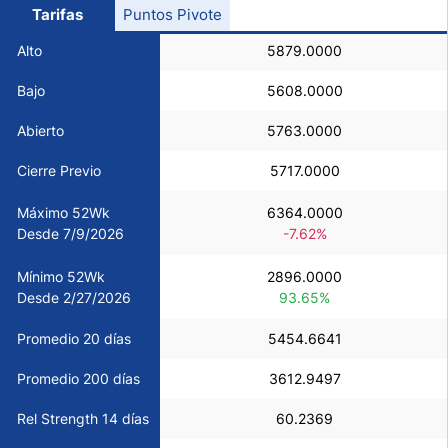
Tarifas
Puntos Pivote
USD/CHF
Alto
5879.0000
COP/USD
Bajo
5608.0000
Abierto
5763.0000
Bitcoin/USD
Cierre Previo
5717.0000
Oro
Máximo 52Wk
6364.0000
Desde 7/9/2026
-7.62%
Petróleo
Mínimo 52Wk
2896.0000
Desde 2/27/2026
93.65%
Todas las Divisas
Promedio 20 días
5454.6641
Materias Primas
Promedio 200 días
3612.9497
Rel Strength 14 días
60.2369
Indices