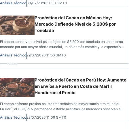
Análisis Técnico
30/07/2026 11:30 GMT0
producción y demanda.
Pronóstico del Cacao en México Hoy:
Mercado Defiende Nivel de 5,200$ por
Tonelada
El cacao conserva el nivel psicológico de $5,200 por tonelada en un entorno
marcado por una mayor oferta mundial, un dólar más estable y la expectativa
por la Reserva Federal. La acción del precio continúa dentro de un rango de
Análisis Técnico
29/07/2026 11:56 GMT0
consolidación.
Publicidad
Pronóstico del Cacao en Perú Hoy: Aumento
en Envíos a Puerto en Costa de Marfil
Hundieron el Precio
El cacao enfrenta presión bajista tras señales de mayor suministro mundial.
En Perú, el USD/PEN permanece estable mientras los mercados observan el
dólar y las próximas decisiones monetarias.
Análisis Técnico
28/07/2026 11:09 GMT0