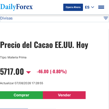
ES
Opera Ahora
Divisas
Divulgación del Anunciante
US Cocoa
Materias Primas
DF
EUR/USD
Precio del Cacao EE.UU. Hoy
USD/JPY
Tipo: Materia Prima
GBP/USD
5717.00
-46.00 (-0.80%)
USD/MXN
Actualizar 07/08/2026 17:28:55
USD/CAD
Comprar
Vender
AUD/USD