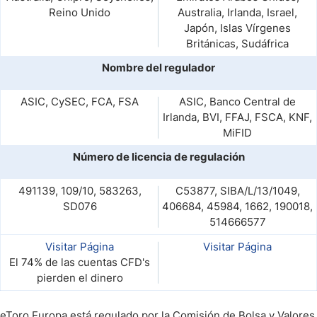
Reino Unido
Australia, Irlanda, Israel,
Japón, Islas Vírgenes
Británicas, Sudáfrica
Nombre del regulador
ASIC, CySEC, FCA, FSA
ASIC, Banco Central de
Irlanda, BVI, FFAJ, FSCA, KNF,
MiFID
Número de licencia de regulación
491139, 109/10, 583263,
C53877, SIBA/L/13/1049,
SD076
406684, 45984, 1662, 190018,
514666577
Visitar Página
Visitar Página
El 74% de las cuentas CFD's
pierden el dinero
eToro Europa está regulado por la Comisión de Bolsa y Valores