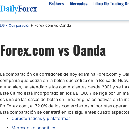
Brókers
Mercados
Libro De Trading Gr
Forex.com vs Oanda
Comparación
DF
Mejores Brokers por País
Activos populares
Acerca de DailyForex
Tipos
Forex.com vs Oanda
España
Sobre Nosotros
Broke
Divisas
Argentina
Política editorial
Broke
USD/MXN
USD/JPY
Rep. Dominicana
Cómo generamos ingresos
Broke
EUR/USD
USD/COP
Mexico
Nuestra metodología
Broke
USD/PEN
Todas las D
La comparación de corredores de hoy examina Forex.com y Oand
Colombia
Índice de confianza
Broke
compañía que cotiza en la bolsa que cotiza en la Bolsa de Nue
Materias Primas
Costa Rica
Por qué confiar en nosotros
Broke
mundiales, ha atendido a los comerciantes desde 2001 y se ha 
Este último está incorporado en los EE. UU. Y se rige por un m
Venezuela
Precio del Cafe
Precio del 
es una de las casas de bolsa en línea originales activas en la 
Guatemala
Oro (XAU/USD)
Plata (XAG
En Forex.com, el 72.0% de los comerciantes minoristas operan 
Cuba
Esta comparación se centrará en los siguientes cuatro aspectos
Petróleo WTI
Todas las M
Características y plataformas
El Salvador
Indices
Mercados disponibles