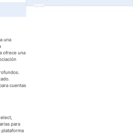
Publicidad
na una
a
a ofrece una
ociación
rofundos.
zado.
 para cuentas
elect,
arias para
a plataforma