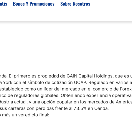
atis
Bonos Y Promociones
Sobre Nosotros
 de Broker
Empresas de Fondeo
Noticias del Mercados
rs Regulados
Lista de Mejores Prop F
Análisis Forex
rs Para Scalping
Empresas de Fondeo en
Señales Forex Gratis
Unidos
r Oro
El Oro va a Subir o Baja
Empresas de Fondeo de
rs de Trading Automático
Tendencia Euro Próxim
ivisas
a. El primero es propiedad de GAIN Capital Holdings, que es 
r para Metatrader 4
Noticias Forex Diarias
va York con el símbolo de cotización GCAP. Regulado en varios
rs por Categoría
Mercado de Acciones 
establecido como un líder del mercado en el comercio de Forex 
arco de reguladores globales. Obteniendo experiencia operativa
Cacao
industria actual, y una opción popular en los mercados de Améric
/USD)
sus carteras con pérdidas frente al 73.5% en Oanda.
 más un veredicto final:
aterias Primas