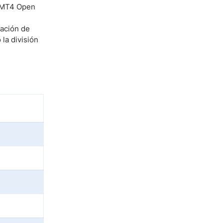
a MT4 Open
nación de
la división