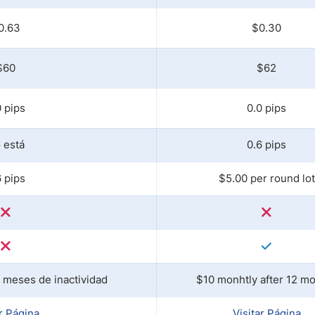
0.63
$0.30
$60
$62
0 pips
0.0 pips
 está
0.6 pips
6 pips
$5.00 per round lot
 meses de inactividad
$10 monhtly after 12 m
ar Página
Visitar Página