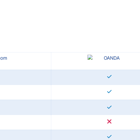
ndices
re (MELI)
cciones