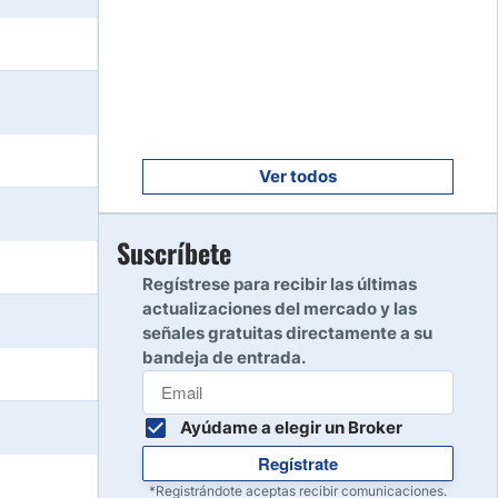
Empezar
8
Leer reseña
Empezar
9
Leer reseña
Ver todos
Empezar
Suscríbete
10
Leer reseña
Regístrese para recibir las últimas
actualizaciones del mercado y las
señales gratuitas directamente a su
bandeja de entrada.
Ayúdame a elegir un Broker
Regístrate
*Registrándote aceptas recibir comunicaciones.