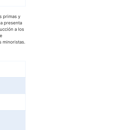
s primas y
da presenta
ucción a los
de
s minoristas.