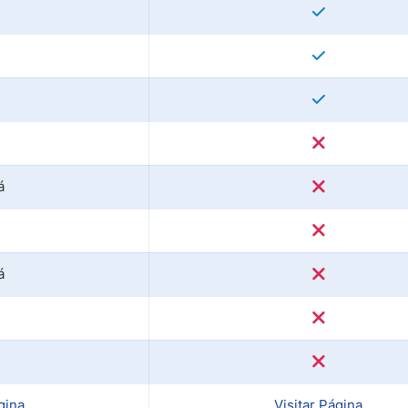
á
á
gina
Visitar Página