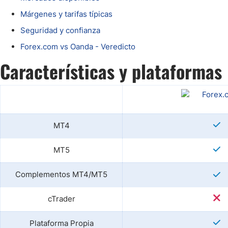
Ecuador
Márgenes y tarifas típicas
Paraguay
Nasdaq 100
S&P 500
Seguridad y confianza
Peru
IBEX 35
Todos los í
Panama
Forex.com vs Oanda - Veredicto
Acciones
Latinoamérica
Características y plataformas
Nvidia (NVDA)
Mercado Lib
Bolivia
Banco Santander (SAN)
Todas las A
Nicaragua
Estados Unidos
MT4
MT5
Complementos MT4/MT5
cTrader
Plataforma Propia