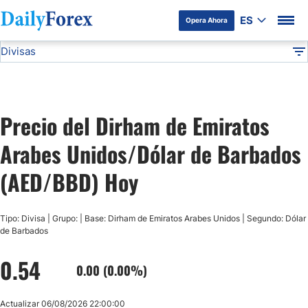
ES
Opera Ahora
Divisas
Divulgación del Anunciante
AED/BBD
Todas las Divisas
DF
EUR/USD
Precio del Dirham de Emiratos
USD/JPY
Arabes Unidos/Dólar de Barbados
GBP/USD
(AED/BBD) Hoy
USD/MXN
Tipo: Divisa | Grupo: | Base: Dirham de Emiratos Arabes Unidos | Segundo: Dólar
de Barbados
USD/CAD
0.54
0.00 (0.00%)
AUD/USD
Actualizar 06/08/2026 22:00:00