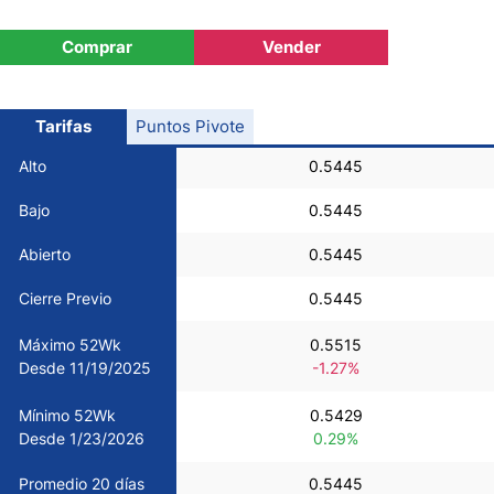
USD/CHF
Comprar
Vender
COP/USD
Tarifas
Puntos Pivote
Bitcoin/USD
Alto
0.5445
Bajo
0.5445
Oro
Abierto
0.5445
Petróleo
Cierre Previo
0.5445
Máximo 52Wk
0.5515
Todas las Divisas
Desde 11/19/2025
-1.27%
Mínimo 52Wk
0.5429
Materias Primas
Desde 1/23/2026
0.29%
Indices
Promedio 20 días
0.5445