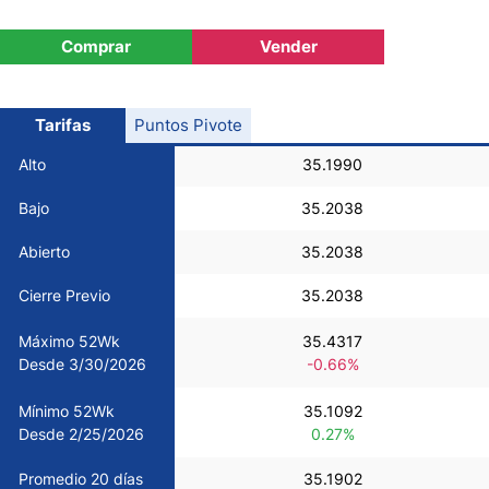
USD/CHF
Comprar
Vender
COP/USD
Tarifas
Puntos Pivote
Bitcoin/USD
Alto
35.1990
Bajo
35.2038
Oro
Abierto
35.2038
Petróleo
Cierre Previo
35.2038
Máximo 52Wk
35.4317
Todas las Divisas
Desde 3/30/2026
-0.66%
Mínimo 52Wk
35.1092
Materias Primas
Desde 2/25/2026
0.27%
Indices
Promedio 20 días
35.1902