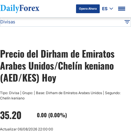
ES
Opera Ahora
Divisas
Divulgación del Anunciante
AED/KES
Todas las Divisas
DF
EUR/USD
Precio del Dirham de Emiratos
USD/JPY
Arabes Unidos/Chelín keniano
GBP/USD
(AED/KES) Hoy
USD/MXN
Tipo: Divisa | Grupo: | Base: Dirham de Emiratos Arabes Unidos | Segundo:
Chelín keniano
USD/CAD
35.20
0.00 (0.00%)
AUD/USD
Actualizar 06/08/2026 22:00:00