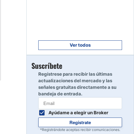
Empezar
8
Leer reseña
Empezar
9
Leer reseña
Ver todos
Empezar
Suscríbete
10
Leer reseña
Regístrese para recibir las últimas
actualizaciones del mercado y las
señales gratuitas directamente a su
bandeja de entrada.
Ayúdame a elegir un Broker
Regístrate
*Registrándote aceptas recibir comunicaciones.