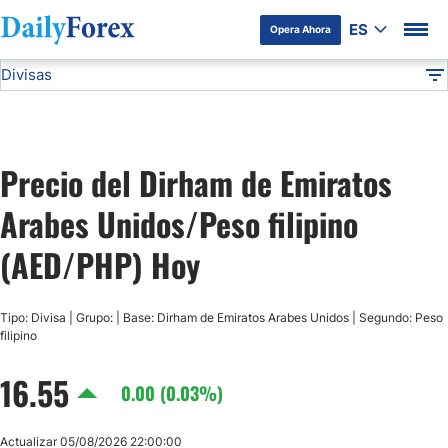
ES
Opera Ahora
Divisas
Divulgación del Anunciante
AED/PHP
Todas las Divisas
DF
EUR/USD
Precio del Dirham de Emiratos
USD/JPY
Arabes Unidos/Peso filipino
GBP/USD
(AED/PHP) Hoy
USD/MXN
Tipo: Divisa | Grupo: | Base: Dirham de Emiratos Arabes Unidos | Segundo: Peso
filipino
USD/CAD
16.55
0.00 (0.03%)
AUD/USD
Actualizar 05/08/2026 22:00:00