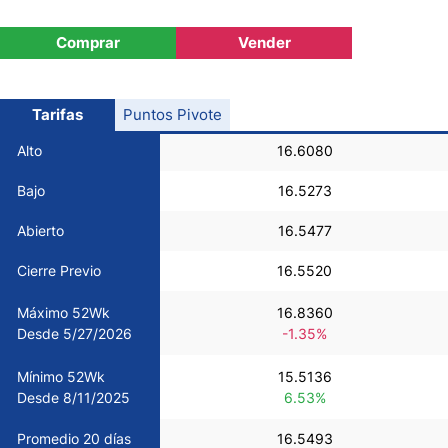
USD/CHF
Comprar
Vender
COP/USD
Tarifas
Puntos Pivote
Bitcoin/USD
Alto
16.6080
Bajo
16.5273
Oro
Abierto
16.5477
Petróleo
Cierre Previo
16.5520
Máximo 52Wk
16.8360
Todas las Divisas
Desde 5/27/2026
-1.35%
Mínimo 52Wk
15.5136
Materias Primas
Desde 8/11/2025
6.53%
Indices
Promedio 20 días
16.5493