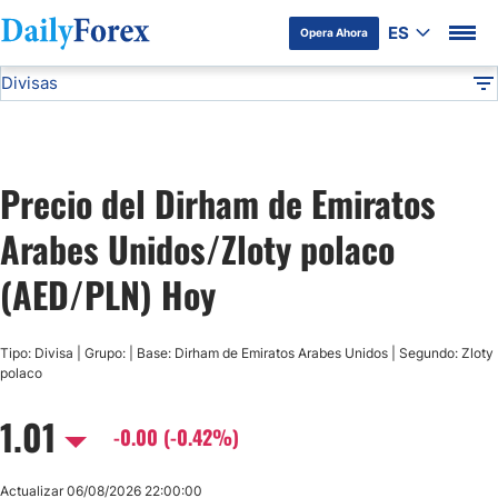
ES
Opera Ahora
Divisas
Divulgación del Anunciante
AED/PLN
Todas las Divisas
DF
EUR/USD
Precio del Dirham de Emiratos
USD/JPY
Arabes Unidos/Zloty polaco
GBP/USD
(AED/PLN) Hoy
USD/MXN
Tipo: Divisa | Grupo: | Base: Dirham de Emiratos Arabes Unidos | Segundo: Zloty
polaco
USD/CAD
1.01
-0.00 (-0.42%)
AUD/USD
Actualizar 06/08/2026 22:00:00