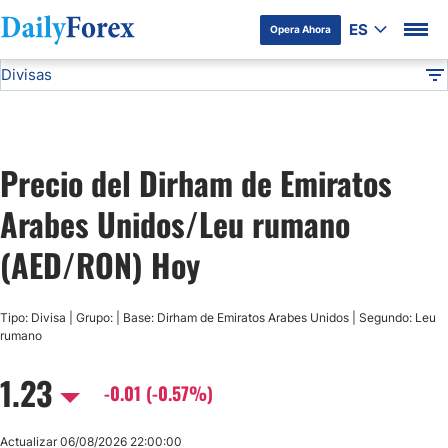
ES
Opera Ahora
Divisas
Divulgación del Anunciante
AED/RON
Todas las Divisas
DF
EUR/USD
Precio del Dirham de Emiratos
USD/JPY
Arabes Unidos/Leu rumano
GBP/USD
(AED/RON) Hoy
USD/MXN
Tipo: Divisa | Grupo: | Base: Dirham de Emiratos Arabes Unidos | Segundo: Leu
rumano
USD/CAD
1.23
-0.01 (-0.57%)
AUD/USD
Actualizar 06/08/2026 22:00:00