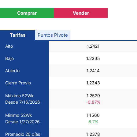
USD/CHF
Comprar
Vender
COP/USD
Tarifas
Puntos Pivote
Bitcoin/USD
Alto
1.2421
Bajo
1.2335
Oro
Abierto
1.2414
Petróleo
Cierre Previo
1.2343
Máximo 52Wk
1.2529
Todas las Divisas
Desde 7/16/2026
-0.87%
Mínimo 52Wk
1.1560
Materias Primas
Desde 1/27/2026
6.7%
Indices
Promedio 20 días
1.2378