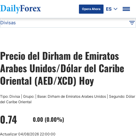
ES
Opera Ahora
Divisas
Divulgación del Anunciante
AED/XCD
Todas las Divisas
DF
EUR/USD
Precio del Dirham de Emiratos
USD/JPY
Arabes Unidos/Dólar del Caribe
GBP/USD
Oriental (AED/XCD) Hoy
USD/MXN
Tipo: Divisa | Grupo: | Base: Dirham de Emiratos Arabes Unidos | Segundo: Dólar
del Caribe Oriental
USD/CAD
0.74
0.00 (0.00%)
AUD/USD
Actualizar 04/08/2026 22:00:00