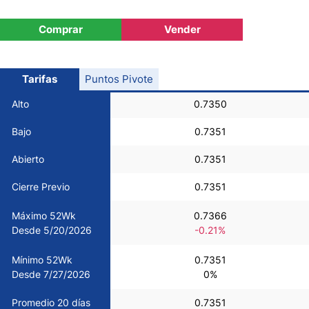
USD/CHF
Comprar
Vender
COP/USD
Tarifas
Puntos Pivote
Bitcoin/USD
Alto
0.7350
Bajo
0.7351
Oro
Abierto
0.7351
Petróleo
Cierre Previo
0.7351
Máximo 52Wk
0.7366
Todas las Divisas
Desde 5/20/2026
-0.21%
Mínimo 52Wk
0.7351
Materias Primas
Desde 7/27/2026
0%
Indices
Promedio 20 días
0.7351