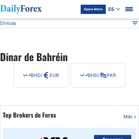
ES
Opera Ahora
Divisas
Divulgación del Anunciante
BHD
Todas las Divisas
DF
EUR/USD
Dinar de Bahréin
USD/JPY
BHD
/
EUR
BHD
/
PKR
GBP/USD
USD/MXN
USD/CAD
Top Brokers de Forex
Más »
AUD/USD