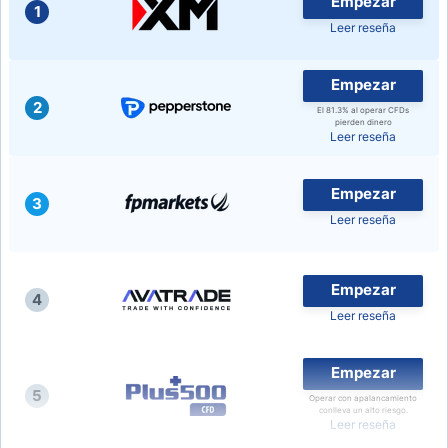
Empezar
1
Leer reseña
USD/CHF
Empezar
COP/USD
2
El 81.3% al operar CFDs
pierden dinero
Leer reseña
Bitcoin/USD
Empezar
3
Oro
Leer reseña
Petróleo
Empezar
4
Leer reseña
Todas las Divisas
Empezar
Materias Primas
5
Operar con apalancamiento
conlleva un alto riesgo.
Leer reseña
Indices