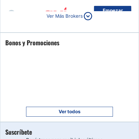
Empezar
6
Ver Más Brokers
Leer reseña
Empezar
Bonos y Promociones
7
Leer reseña
Empezar
8
Leer reseña
Empezar
9
Leer reseña
Ver todos
Empezar
Suscríbete
10
Leer reseña