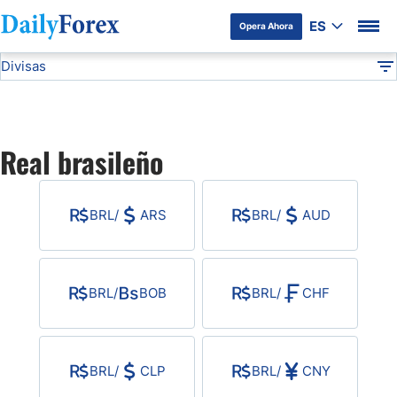
ES
Opera Ahora
Divisas
Divulgación del Anunciante
BRL
Todas las Divisas
DF
EUR/USD
Real brasileño
USD/JPY
BRL
/
ARS
BRL
/
AUD
GBP/USD
USD/MXN
BRL
/
BOB
BRL
/
CHF
USD/CAD
BRL
/
CLP
BRL
/
CNY
AUD/USD