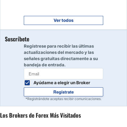
Empezar
9
Leer reseña
Ver todos
Empezar
Suscríbete
10
Leer reseña
Regístrese para recibir las últimas
actualizaciones del mercado y las
señales gratuitas directamente a su
bandeja de entrada.
Ayúdame a elegir un Broker
Regístrate
*Registrándote aceptas recibir comunicaciones.
Los Brokers de Forex Más Visitados