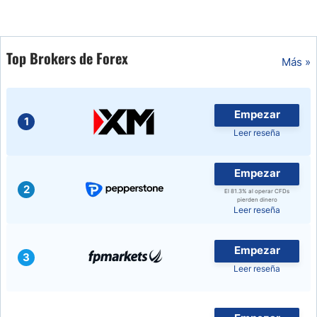
Top Brokers de Forex
Más »
Empezar
1
Leer reseña
Empezar
2
El 81.3% al operar CFDs
pierden dinero
Leer reseña
Empezar
3
Leer reseña