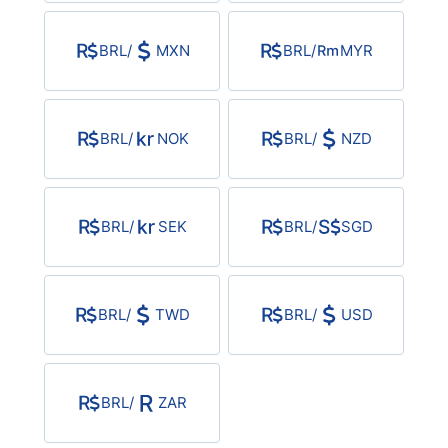
BRL
/
MXN
BRL
/
MYR
BRL
/
NOK
BRL
/
NZD
BRL
/
SEK
BRL
/
SGD
BRL
/
TWD
BRL
/
USD
BRL
/
ZAR