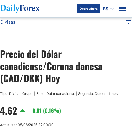
ES
Opera Ahora
Divisas
Divulgación del Anunciante
CAD/DKK
Todas las Divisas
DF
EUR/USD
Precio del Dólar
USD/JPY
canadiense/Corona danesa
GBP/USD
(CAD/DKK) Hoy
USD/MXN
Tipo: Divisa | Grupo: | Base: Dólar canadiense | Segundo: Corona danesa
4.62
USD/CAD
0.01 (0.16%)
AUD/USD
Actualizar 05/08/2026 22:00:00