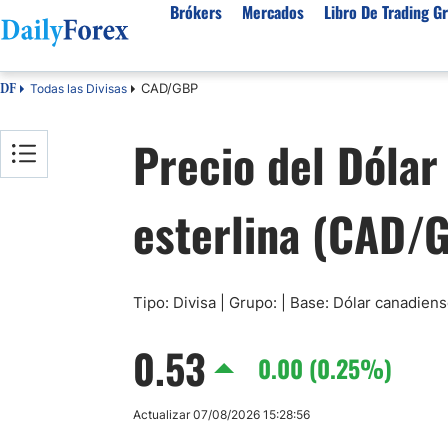
Brókers
Mercados
Libro De Trading Gr
CAD/GBP
Todas las Divisas
DF
Mejores Brokers por País
Activos populares
Acerca de DailyForex
Tipos
Precio del Dólar
España
Sobre Nosotros
Broke
Divisas
Argentina
Política editorial
Broke
USD/MXN
USD/JPY
esterlina (CAD/
Rep. Dominicana
Cómo generamos ingresos
Broke
EUR/USD
USD/COP
Mexico
Nuestra metodología
Broke
USD/PEN
Todas las D
Colombia
Índice de confianza
Broke
Materias Primas
Costa Rica
Por qué confiar en nosotros
Broke
Tipo: Divisa | Grupo: | Base: Dólar canadiens
Venezuela
Precio del Cafe
Precio del 
0.53
Guatemala
0.00 (0.25%)
Oro (XAU/USD)
Plata (XAG
Cuba
Petróleo WTI
Todas las M
Actualizar 07/08/2026 15:28:56
El Salvador
Indices