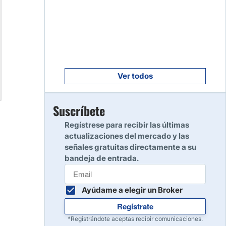
Empezar
8
Leer reseña
Empezar
9
Leer reseña
Ver todos
Empezar
Suscríbete
10
Leer reseña
Regístrese para recibir las últimas
actualizaciones del mercado y las
señales gratuitas directamente a su
bandeja de entrada.
Ayúdame a elegir un Broker
Regístrate
*Registrándote aceptas recibir comunicaciones.