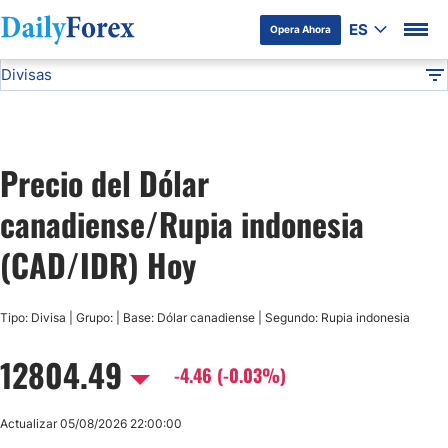
ES
Opera Ahora
Divisas
Divulgación del Anunciante
CAD/IDR
Todas las Divisas
DF
EUR/USD
Precio del Dólar
USD/JPY
canadiense/Rupia indonesia
GBP/USD
(CAD/IDR) Hoy
USD/MXN
Tipo: Divisa | Grupo: | Base: Dólar canadiense | Segundo: Rupia indonesia
12804.49
USD/CAD
-4.46 (-0.03%)
AUD/USD
Actualizar 05/08/2026 22:00:00