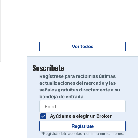
Empezar
8
Leer reseña
Empezar
9
Leer reseña
Ver todos
Empezar
Suscríbete
10
Leer reseña
Regístrese para recibir las últimas
actualizaciones del mercado y las
señales gratuitas directamente a su
bandeja de entrada.
Ayúdame a elegir un Broker
Regístrate
*Registrándote aceptas recibir comunicaciones.