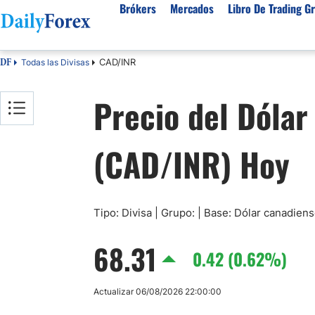
Brókers
Mercados
Libro De Trading Gr
CAD/INR
Todas las Divisas
DF
Mejores Brokers por País
Activos populares
Acerca de DailyForex
Tipos
Precio del Dólar
España
Sobre Nosotros
Broke
Divisas
Argentina
Política editorial
Broke
USD/MXN
USD/JPY
(CAD/INR) Hoy
Rep. Dominicana
Cómo generamos ingresos
Broke
EUR/USD
USD/COP
Mexico
Nuestra metodología
Broke
USD/PEN
Todas las D
Colombia
Índice de confianza
Broke
Materias Primas
Costa Rica
Por qué confiar en nosotros
Broke
Tipo: Divisa | Grupo: | Base: Dólar canadien
Venezuela
Precio del Cafe
Precio del 
68.31
Guatemala
0.42 (0.62%)
Oro (XAU/USD)
Plata (XAG
Cuba
Petróleo WTI
Todas las M
Actualizar 06/08/2026 22:00:00
El Salvador
Indices