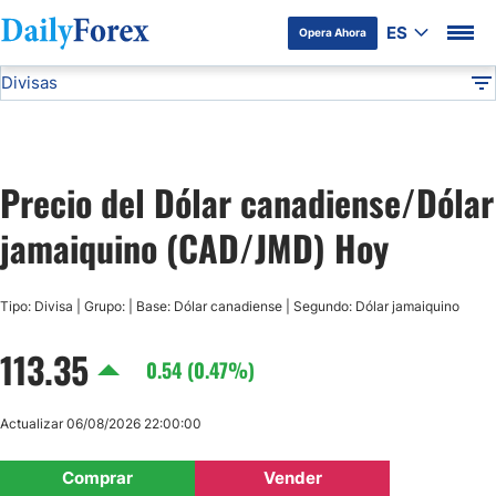
ES
Opera Ahora
Divisas
Divulgación del Anunciante
CAD/JMD
Todas las Divisas
DF
EUR/USD
Precio del Dólar canadiense/Dólar
USD/JPY
jamaiquino (CAD/JMD) Hoy
GBP/USD
Tipo: Divisa | Grupo: | Base: Dólar canadiense | Segundo: Dólar jamaiquino
USD/MXN
113.35
0.54 (0.47%)
USD/CAD
Actualizar 06/08/2026 22:00:00
AUD/USD
Comprar
Vender