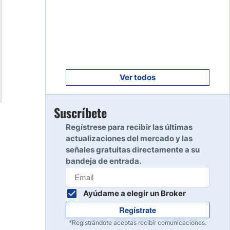
Empezar
8
Leer reseña
Empezar
9
Leer reseña
Ver todos
Empezar
Suscríbete
10
Leer reseña
Regístrese para recibir las últimas
actualizaciones del mercado y las
señales gratuitas directamente a su
bandeja de entrada.
Ayúdame a elegir un Broker
Regístrate
*Registrándote aceptas recibir comunicaciones.