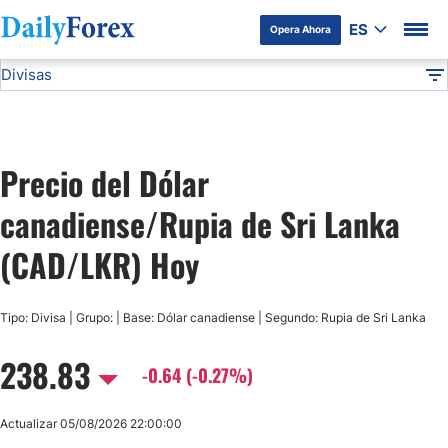
ES
Opera Ahora
Divisas
Divulgación del Anunciante
CAD/LKR
Todas las Divisas
DF
EUR/USD
Precio del Dólar
USD/JPY
canadiense/Rupia de Sri Lanka
GBP/USD
(CAD/LKR) Hoy
USD/MXN
Tipo: Divisa | Grupo: | Base: Dólar canadiense | Segundo: Rupia de Sri Lanka
238.83
USD/CAD
-0.64 (-0.27%)
AUD/USD
Actualizar 05/08/2026 22:00:00