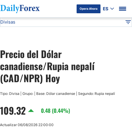
ES
Opera Ahora
Divisas
Divulgación del Anunciante
CAD/NPR
Todas las Divisas
DF
EUR/USD
Precio del Dólar
USD/JPY
canadiense/Rupia nepalí
GBP/USD
(CAD/NPR) Hoy
USD/MXN
Tipo: Divisa | Grupo: | Base: Dólar canadiense | Segundo: Rupia nepalí
109.32
USD/CAD
0.48 (0.44%)
AUD/USD
Actualizar 06/08/2026 22:00:00