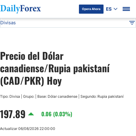
ES
Opera Ahora
Divisas
Divulgación del Anunciante
CAD/PKR
Todas las Divisas
DF
EUR/USD
Precio del Dólar
USD/JPY
canadiense/Rupia pakistaní
GBP/USD
(CAD/PKR) Hoy
USD/MXN
Tipo: Divisa | Grupo: | Base: Dólar canadiense | Segundo: Rupia pakistaní
197.89
USD/CAD
0.06 (0.03%)
AUD/USD
Actualizar 06/08/2026 22:00:00