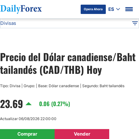
ES
Opera Ahora
Divisas
Divulgación del Anunciante
CAD/THB
Todas las Divisas
DF
EUR/USD
Precio del Dólar canadiense/Baht
USD/JPY
tailandés (CAD/THB) Hoy
GBP/USD
Tipo: Divisa | Grupo: | Base: Dólar canadiense | Segundo: Baht tailandés
USD/MXN
23.69
0.06 (0.27%)
USD/CAD
Actualizar 06/08/2026 22:00:00
AUD/USD
Comprar
Vender