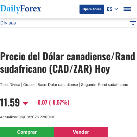
ES
Opera Ahora
Divisas
Divulgación del Anunciante
CAD/ZAR
Todas las Divisas
DF
EUR/USD
Precio del Dólar canadiense/Rand
USD/JPY
sudafricano (CAD/ZAR) Hoy
GBP/USD
Tipo: Divisa | Grupo: | Base: Dólar canadiense | Segundo: Rand sudafricano
USD/MXN
11.59
-0.07 (-0.57%)
USD/CAD
Actualizar 06/08/2026 22:00:00
AUD/USD
Comprar
Vender