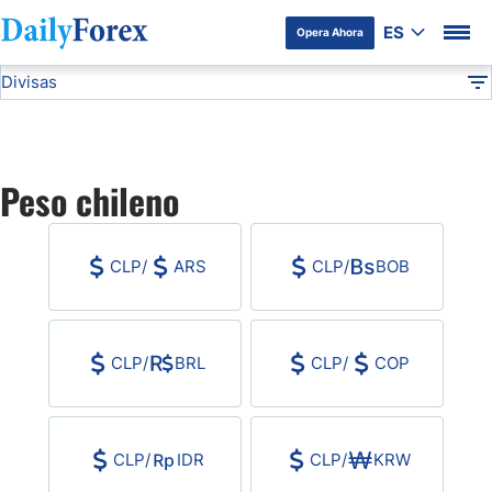
ES
Opera Ahora
Divisas
Divulgación del Anunciante
CLP
Todas las Divisas
DF
EUR/USD
Peso chileno
USD/JPY
CLP
/
ARS
CLP
/
BOB
GBP/USD
USD/MXN
CLP
/
BRL
CLP
/
COP
USD/CAD
CLP
/
IDR
CLP
/
KRW
AUD/USD