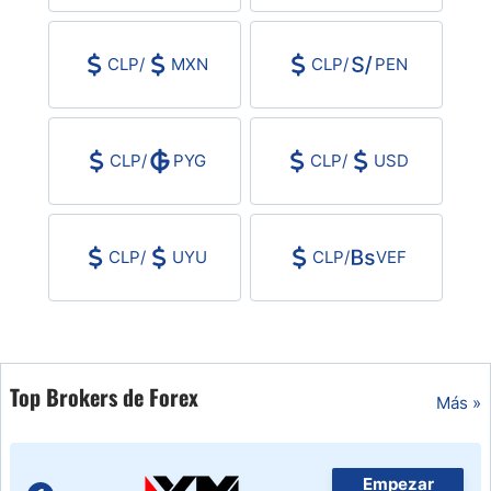
USD/CHF
CLP
/
MXN
CLP
/
PEN
COP/USD
Bitcoin/USD
CLP
/
PYG
CLP
/
USD
Oro
CLP
/
UYU
CLP
/
VEF
Petróleo
Todas las Divisas
Top Brokers de Forex
Más »
Materias Primas
Indices
Empezar