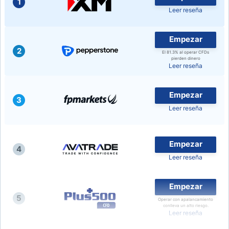
1
Leer reseña
Empezar
2
El 81.3% al operar CFDs
pierden dinero
Leer reseña
Empezar
3
Leer reseña
Empezar
4
Leer reseña
Empezar
5
Operar con apalancamiento
conlleva un alto riesgo.
Leer reseña