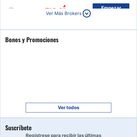
Empezar
6
Ver Más Brokers
Leer reseña
Empezar
Bonos y Promociones
7
Leer reseña
Empezar
8
Leer reseña
Empezar
9
Leer reseña
Ver todos
Empezar
Suscríbete
10
Leer reseña
Regístrese para recibir las últimas