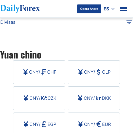
ES
Opera Ahora
Divisas
Divulgación del Anunciante
CNY
Todas las Divisas
DF
EUR/USD
Yuan chino
USD/JPY
CNY
/
CHF
CNY
/
CLP
GBP/USD
USD/MXN
CNY
/
CZK
CNY
/
DKK
USD/CAD
CNY
/
EGP
CNY
/
EUR
AUD/USD