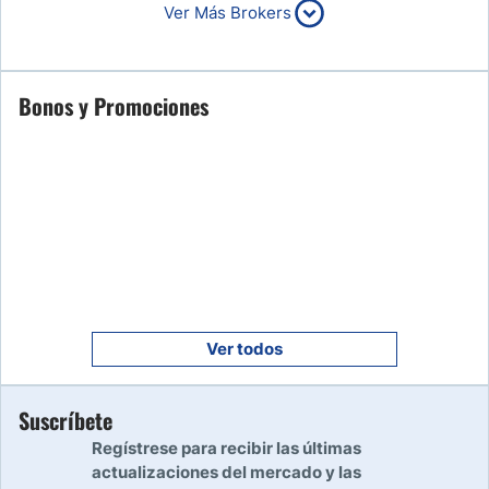
6
Ver Más Brokers
Leer reseña
Empezar
Bonos y Promociones
7
Leer reseña
Empezar
8
Leer reseña
Empezar
9
Leer reseña
Ver todos
Empezar
Suscríbete
10
Leer reseña
Regístrese para recibir las últimas
actualizaciones del mercado y las