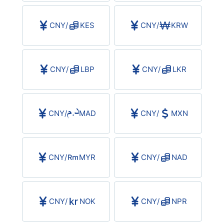
CNY
/
KES
CNY
/
KRW
CNY
/
LBP
CNY
/
LKR
CNY
/
MAD
CNY
/
MXN
CNY
/
MYR
CNY
/
NAD
CNY
/
NOK
CNY
/
NPR