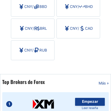
CNY
/
BBD
CNY
/
BHD
CNY
/
BRL
CNY
/
CAD
CNY
/
RUB
Top Brokers de Forex
Más »
Empezar
1
Leer reseña