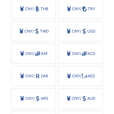
CNY
/
THB
CNY
/
TRY
CNY
/
TWD
CNY
/
USD
CNY
/
XAF
CNY
/
XCD
CNY
/
ZAR
CNY
/
AED
CNY
/
ARS
CNY
/
AUD