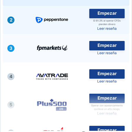
Empezar
2
El 81.3% al operar CFDs
pierden dinero
Leer reseña
Empezar
3
Leer reseña
Empezar
4
Leer reseña
Empezar
5
Operar con apalancamiento
conlleva un alto riesgo.
Leer reseña
Empezar