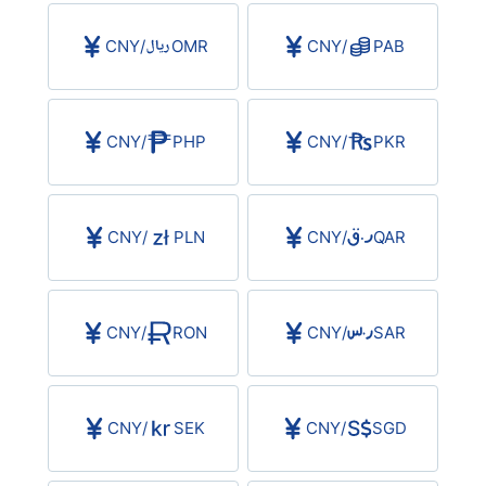
CNY
/
OMR
CNY
/
PAB
CNY
/
PHP
CNY
/
PKR
CNY
/
PLN
CNY
/
QAR
CNY
/
RON
CNY
/
SAR
CNY
/
SEK
CNY
/
SGD