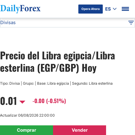
ES
Opera Ahora
Divisas
Divulgación del Anunciante
EGP/GBP
Todas las Divisas
DF
EUR/USD
Precio del Libra egipcia/Libra
USD/JPY
esterlina (EGP/GBP) Hoy
GBP/USD
Tipo: Divisa | Grupo: | Base: Libra egipcia | Segundo: Libra esterlina
USD/MXN
0.01
-0.00 (-0.51%)
USD/CAD
Actualizar 06/08/2026 22:00:00
AUD/USD
Comprar
Vender