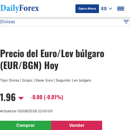
ES
Opera Ahora
Divisas
Divulgación del Anunciante
EUR/BGN
Todas las Divisas
DF
EUR/USD
Precio del Euro/Lev búlgaro
USD/JPY
(EUR/BGN) Hoy
GBP/USD
Tipo: Divisa | Grupo: | Base: Euro | Segundo: Lev búlgaro
USD/MXN
1.96
-0.00 (-0.01%)
USD/CAD
Actualizar 05/08/2026 22:00:00
AUD/USD
Comprar
Vender