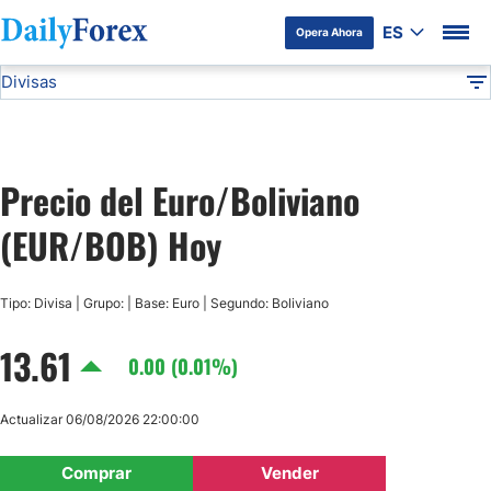
ES
Opera Ahora
Divisas
Divulgación del Anunciante
EUR/BOB
Todas las Divisas
DF
EUR/USD
Precio del Euro/Boliviano
USD/JPY
(EUR/BOB) Hoy
GBP/USD
Tipo: Divisa | Grupo: | Base: Euro | Segundo: Boliviano
USD/MXN
13.61
0.00 (0.01%)
USD/CAD
Actualizar 06/08/2026 22:00:00
AUD/USD
Comprar
Vender