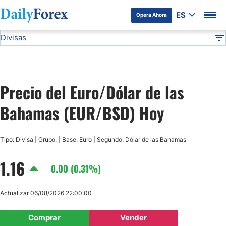
ES
Opera Ahora
Divisas
Divulgación del Anunciante
EUR/BSD
Todas las Divisas
DF
EUR/USD
Precio del Euro/Dólar de las
USD/JPY
Bahamas (EUR/BSD) Hoy
GBP/USD
Tipo: Divisa | Grupo: | Base: Euro | Segundo: Dólar de las Bahamas
USD/MXN
1.16
0.00 (0.31%)
USD/CAD
Actualizar 06/08/2026 22:00:00
AUD/USD
Comprar
Vender