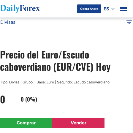
ES
Opera Ahora
Divisas
Divulgación del Anunciante
EUR/CVE
Todas las Divisas
DF
EUR/USD
Precio del Euro/Escudo
USD/JPY
caboverdiano (EUR/CVE) Hoy
GBP/USD
Tipo: Divisa | Grupo: | Base: Euro | Segundo: Escudo caboverdiano
USD/MXN
0
0 (0%)
USD/CAD
Comprar
Vender
AUD/USD