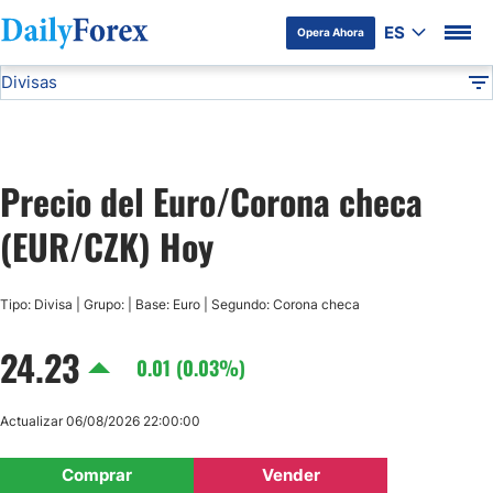
ES
Opera Ahora
Divisas
Divulgación del Anunciante
EUR/CZK
Todas las Divisas
DF
EUR/USD
Precio del Euro/Corona checa
USD/JPY
(EUR/CZK) Hoy
GBP/USD
Tipo: Divisa | Grupo: | Base: Euro | Segundo: Corona checa
USD/MXN
24.23
0.01 (0.03%)
USD/CAD
Actualizar 06/08/2026 22:00:00
AUD/USD
Comprar
Vender