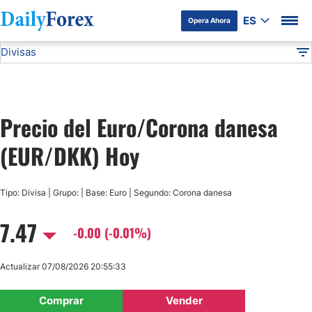
ES
Opera Ahora
Divisas
Divulgación del Anunciante
EUR/DKK
Todas las Divisas
DF
EUR/USD
Precio del Euro/Corona danesa
USD/JPY
(EUR/DKK) Hoy
GBP/USD
Tipo: Divisa | Grupo: | Base: Euro | Segundo: Corona danesa
USD/MXN
7.47
-0.00 (-0.01%)
USD/CAD
Actualizar 07/08/2026 20:55:33
AUD/USD
Comprar
Vender