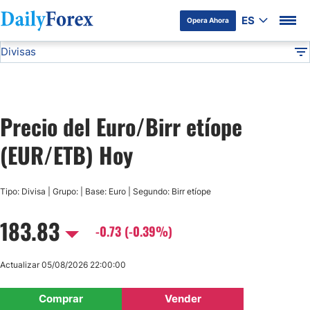
ES
Opera Ahora
Divisas
Divulgación del Anunciante
EUR/ETB
Todas las Divisas
DF
EUR/USD
Precio del Euro/Birr etíope
USD/JPY
(EUR/ETB) Hoy
GBP/USD
Tipo: Divisa | Grupo: | Base: Euro | Segundo: Birr etíope
USD/MXN
183.83
-0.73 (-0.39%)
USD/CAD
Actualizar 05/08/2026 22:00:00
AUD/USD
Comprar
Vender