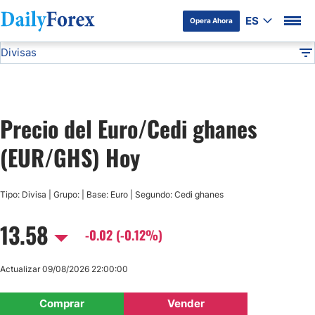
ES
Opera Ahora
Divisas
Divulgación del Anunciante
EUR/GHS
Todas las Divisas
DF
EUR/USD
Precio del Euro/Cedi ghanes
USD/JPY
(EUR/GHS) Hoy
GBP/USD
Tipo: Divisa | Grupo: | Base: Euro | Segundo: Cedi ghanes
USD/MXN
13.58
-0.02 (-0.12%)
USD/CAD
Actualizar 09/08/2026 22:00:00
AUD/USD
Comprar
Vender