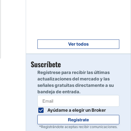
Empezar
8
Leer reseña
Empezar
9
Leer reseña
Ver todos
Empezar
Suscríbete
10
Leer reseña
Regístrese para recibir las últimas
actualizaciones del mercado y las
señales gratuitas directamente a su
bandeja de entrada.
Ayúdame a elegir un Broker
Regístrate
*Registrándote aceptas recibir comunicaciones.