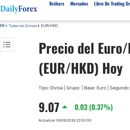
Brókers
Mercados
Libro De Trading Gr
EUR/HKD
Todas las Divisas
DF
Mejores Brokers por País
Activos populares
Acerca de DailyForex
Tipos
Precio del Euro
España
Sobre Nosotros
Broke
Divisas
Argentina
Política editorial
Broke
USD/MXN
USD/JPY
(EUR/HKD) Hoy
Rep. Dominicana
Cómo generamos ingresos
Broke
EUR/USD
USD/COP
Mexico
Nuestra metodología
Broke
USD/PEN
Todas las D
Colombia
Índice de confianza
Broke
Materias Primas
Costa Rica
Por qué confiar en nosotros
Broke
Tipo: Divisa | Grupo: | Base: Euro | Segund
Venezuela
Precio del Cafe
Precio del 
9.07
Guatemala
0.03 (0.37%)
Oro (XAU/USD)
Plata (XAG
Cuba
Petróleo WTI
Todas las M
Actualizar 06/08/2026 22:00:00
El Salvador
Indices