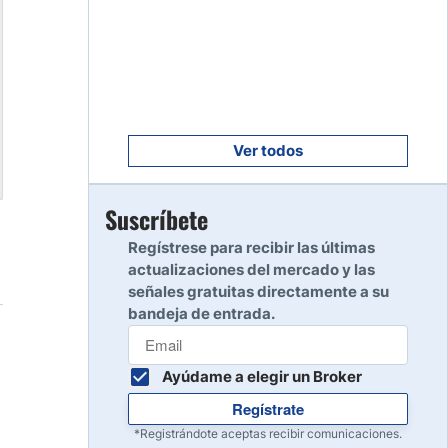
Empezar
8
Leer reseña
Empezar
9
Leer reseña
Ver todos
Empezar
Suscríbete
10
Leer reseña
Regístrese para recibir las últimas
actualizaciones del mercado y las
señales gratuitas directamente a su
bandeja de entrada.
Ayúdame a elegir un Broker
Regístrate
*Registrándote aceptas recibir comunicaciones.