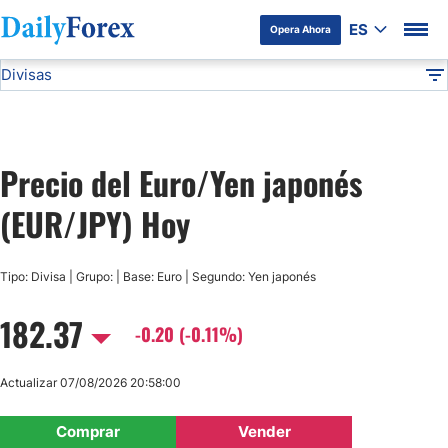
ES
Opera Ahora
Divisas
Divulgación del Anunciante
EUR/JPY
Todas las Divisas
DF
EUR/USD
Precio del Euro/Yen japonés
USD/JPY
(EUR/JPY) Hoy
GBP/USD
Tipo: Divisa | Grupo: | Base: Euro | Segundo: Yen japonés
USD/MXN
182.37
-0.20 (-0.11%)
USD/CAD
Actualizar 07/08/2026 20:58:00
AUD/USD
Comprar
Vender