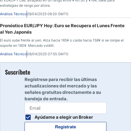
El EUR/JPY cae, atrapado en un rango entre ¥161.50 y ¥164; ideal para
estrategias de rango por ahora.
Análisis Técnico
29/04/2025 08:20 GMT0
Pronóstico EUR/JPY Hoy: Euro se Recupera el Lunes Frente
al Yen Japonés
El euro sube frente al yen. Alza hacia 165¥ o caída hacia 158¥ si se rompe el
soporte en 160¥. Mercado volátil.
Análisis Técnico
08/04/2025 07:55 GMT0
Suscríbete
Regístrese para recibir las últimas
actualizaciones del mercado y las
señales gratuitas directamente a su
bandeja de entrada.
Ayúdame a elegir un Broker
Regístrate