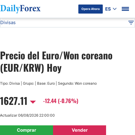
ES
Opera Ahora
Divisas
Divulgación del Anunciante
EUR/KRW
Todas las Divisas
DF
EUR/USD
Precio del Euro/Won coreano
USD/JPY
(EUR/KRW) Hoy
GBP/USD
Tipo: Divisa | Grupo: | Base: Euro | Segundo: Won coreano
USD/MXN
1627.11
-12.44 (-0.76%)
USD/CAD
Actualizar 06/08/2026 22:00:00
AUD/USD
Comprar
Vender