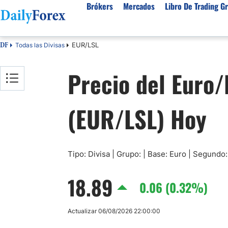
Brókers
Mercados
Libro De Trading Gr
EUR/LSL
Todas las Divisas
DF
Mejores Brokers por País
Activos populares
Acerca de DailyForex
Tipos
Precio del Euro/
España
Sobre Nosotros
Broke
Divisas
Argentina
Política editorial
Broke
USD/MXN
USD/JPY
(EUR/LSL) Hoy
Rep. Dominicana
Cómo generamos ingresos
Broke
EUR/USD
USD/COP
Mexico
Nuestra metodología
Broke
USD/PEN
Todas las D
Colombia
Índice de confianza
Broke
Materias Primas
Costa Rica
Por qué confiar en nosotros
Broke
Tipo: Divisa | Grupo: | Base: Euro | Segundo:
Venezuela
Precio del Cafe
Precio del 
18.89
Guatemala
0.06 (0.32%)
Oro (XAU/USD)
Plata (XAG
Cuba
Petróleo WTI
Todas las M
Actualizar 06/08/2026 22:00:00
El Salvador
Indices