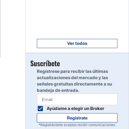
Empezar
8
Leer reseña
Empezar
9
Leer reseña
Ver todos
Empezar
Suscríbete
10
Leer reseña
Regístrese para recibir las últimas
actualizaciones del mercado y las
señales gratuitas directamente a su
bandeja de entrada.
Ayúdame a elegir un Broker
Regístrate
*Registrándote aceptas recibir comunicaciones.