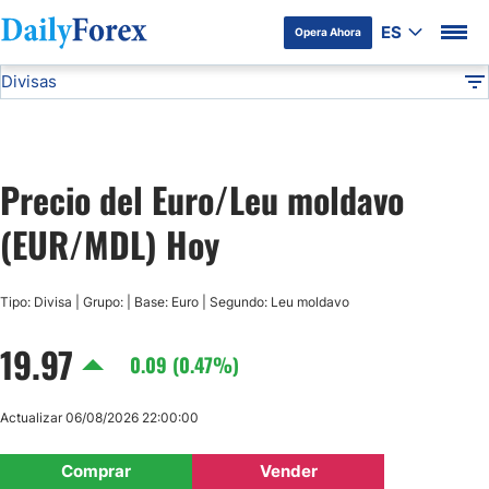
ES
Opera Ahora
Divisas
Divulgación del Anunciante
EUR/MDL
Todas las Divisas
DF
EUR/USD
Precio del Euro/Leu moldavo
USD/JPY
(EUR/MDL) Hoy
GBP/USD
Tipo: Divisa | Grupo: | Base: Euro | Segundo: Leu moldavo
USD/MXN
19.97
0.09 (0.47%)
USD/CAD
Actualizar 06/08/2026 22:00:00
AUD/USD
Comprar
Vender