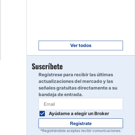
Empezar
8
Leer reseña
Empezar
9
Leer reseña
Ver todos
Empezar
Suscríbete
10
Leer reseña
Regístrese para recibir las últimas
actualizaciones del mercado y las
señales gratuitas directamente a su
bandeja de entrada.
Ayúdame a elegir un Broker
Regístrate
*Registrándote aceptas recibir comunicaciones.