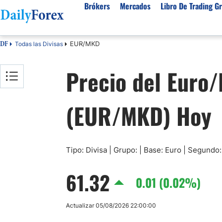
Brókers
Mercados
Libro De Trading Gr
EUR/MKD
Todas las Divisas
DF
Mejores Brokers por País
Activos populares
Acerca de DailyForex
Tipos
Precio del Euro
España
Sobre Nosotros
Broke
Divisas
Argentina
Política editorial
Broke
USD/MXN
USD/JPY
(EUR/MKD) Hoy
Rep. Dominicana
Cómo generamos ingresos
Broke
EUR/USD
USD/COP
Mexico
Nuestra metodología
Broke
USD/PEN
Todas las D
Colombia
Índice de confianza
Broke
Materias Primas
Costa Rica
Por qué confiar en nosotros
Broke
Tipo: Divisa | Grupo: | Base: Euro | Segund
Venezuela
Precio del Cafe
Precio del 
61.32
Guatemala
0.01 (0.02%)
Oro (XAU/USD)
Plata (XAG
Cuba
Petróleo WTI
Todas las M
Actualizar 05/08/2026 22:00:00
El Salvador
Indices