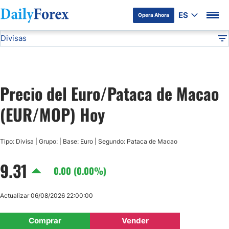
ES
Opera Ahora
Divisas
Divulgación del Anunciante
EUR/MOP
Todas las Divisas
DF
EUR/USD
Precio del Euro/Pataca de Macao
USD/JPY
(EUR/MOP) Hoy
GBP/USD
Tipo: Divisa | Grupo: | Base: Euro | Segundo: Pataca de Macao
USD/MXN
9.31
0.00 (0.00%)
USD/CAD
Actualizar 06/08/2026 22:00:00
AUD/USD
Comprar
Vender