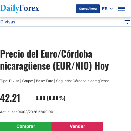
ES
Opera Ahora
Divisas
Divulgación del Anunciante
EUR/NIO
Todas las Divisas
DF
EUR/USD
Precio del Euro/Córdoba
USD/JPY
nicaragüense (EUR/NIO) Hoy
GBP/USD
Tipo: Divisa | Grupo: | Base: Euro | Segundo: Córdoba nicaragüense
USD/MXN
42.21
0.00 (0.00%)
USD/CAD
Actualizar 06/08/2026 22:00:00
AUD/USD
Comprar
Vender