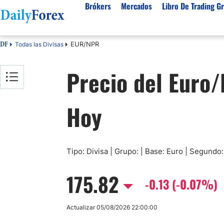
Brókers
Mercados
Libro De Trading Gr
EUR/NPR
Todas las Divisas
DF
Mejores Brokers por País
Activos populares
Acerca de DailyForex
Tipos
Precio del Euro
España
Sobre Nosotros
Broke
Divisas
Argentina
Política editorial
Broke
USD/MXN
USD/JPY
Hoy
Rep. Dominicana
Cómo generamos ingresos
Broke
EUR/USD
USD/COP
Mexico
Nuestra metodología
Broke
USD/PEN
Todas las D
Colombia
Índice de confianza
Broke
Materias Primas
Costa Rica
Por qué confiar en nosotros
Broke
Tipo: Divisa | Grupo: | Base: Euro | Segundo:
Venezuela
Precio del Cafe
Precio del 
175.82
Guatemala
-0.13 (-0.07%)
Oro (XAU/USD)
Plata (XAG
Cuba
Petróleo WTI
Todas las M
Actualizar 05/08/2026 22:00:00
El Salvador
Indices