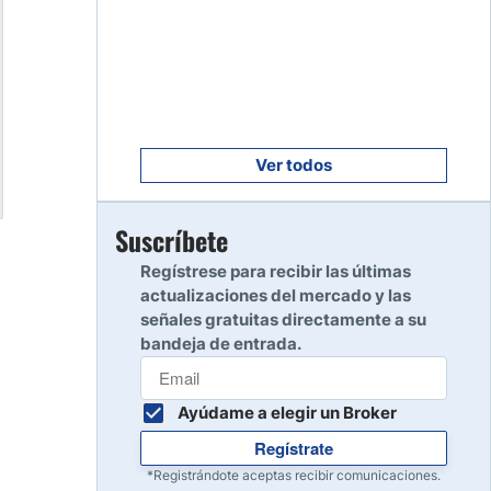
Empezar
8
Leer reseña
Empezar
9
Leer reseña
Ver todos
Empezar
Suscríbete
10
Leer reseña
Regístrese para recibir las últimas
actualizaciones del mercado y las
señales gratuitas directamente a su
bandeja de entrada.
Ayúdame a elegir un Broker
Regístrate
*Registrándote aceptas recibir comunicaciones.