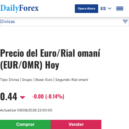
ES
Opera Ahora
Divisas
Divulgación del Anunciante
EUR/OMR
Todas las Divisas
DF
EUR/USD
Precio del Euro/Rial omaní
USD/JPY
(EUR/OMR) Hoy
GBP/USD
Tipo: Divisa | Grupo: | Base: Euro | Segundo: Rial omaní
USD/MXN
0.44
-0.00 (-0.14%)
USD/CAD
Actualizar 09/08/2026 22:00:00
AUD/USD
Comprar
Vender