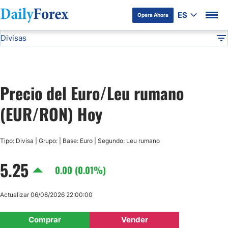
ES
Opera Ahora
Divisas
Divulgación del Anunciante
EUR/RON
Todas las Divisas
DF
EUR/USD
Precio del Euro/Leu rumano
USD/JPY
(EUR/RON) Hoy
GBP/USD
Tipo: Divisa | Grupo: | Base: Euro | Segundo: Leu rumano
USD/MXN
5.25
0.00 (0.01%)
USD/CAD
Actualizar 06/08/2026 22:00:00
AUD/USD
Comprar
Vender