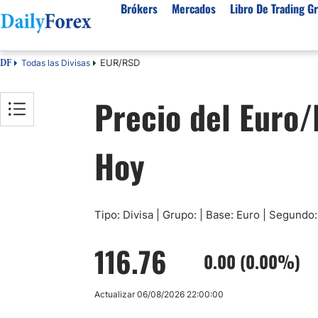
Brókers
Mercados
Libro De Trading Gr
EUR/RSD
Todas las Divisas
DF
Mejores Brokers por País
Activos populares
Acerca de DailyForex
Tipos
Precio del Euro
España
Sobre Nosotros
Broke
Divisas
Argentina
Política editorial
Broke
USD/MXN
USD/JPY
Hoy
Rep. Dominicana
Cómo generamos ingresos
Broke
EUR/USD
USD/COP
Mexico
Nuestra metodología
Broke
USD/PEN
Todas las D
Colombia
Índice de confianza
Broke
Materias Primas
Costa Rica
Por qué confiar en nosotros
Broke
Tipo: Divisa | Grupo: | Base: Euro | Segundo:
Venezuela
Precio del Cafe
Precio del 
116.76
Guatemala
0.00 (0.00%)
Oro (XAU/USD)
Plata (XAG
Cuba
Petróleo WTI
Todas las M
Actualizar 06/08/2026 22:00:00
El Salvador
Indices