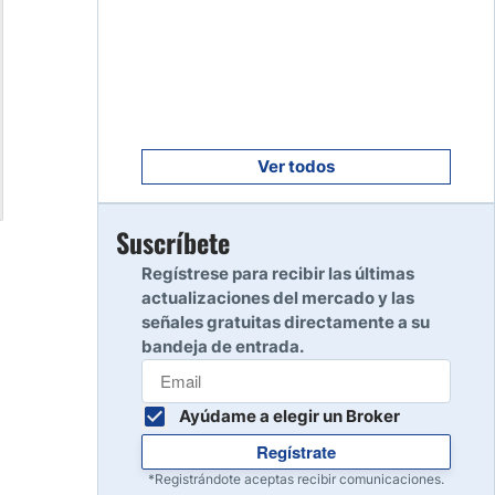
Empezar
8
Leer reseña
Empezar
9
Leer reseña
Ver todos
Empezar
Suscríbete
10
Leer reseña
Regístrese para recibir las últimas
actualizaciones del mercado y las
señales gratuitas directamente a su
bandeja de entrada.
Ayúdame a elegir un Broker
Regístrate
*Registrándote aceptas recibir comunicaciones.