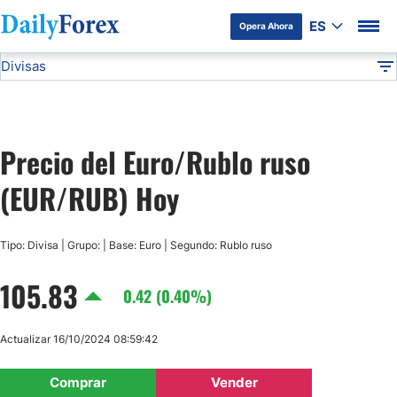
ES
Opera Ahora
Divisas
Divulgación del Anunciante
EUR/RUB
Todas las Divisas
DF
EUR/USD
Precio del Euro/Rublo ruso
USD/JPY
(EUR/RUB) Hoy
GBP/USD
Tipo: Divisa | Grupo: | Base: Euro | Segundo: Rublo ruso
USD/MXN
105.83
0.42 (0.40%)
USD/CAD
Actualizar 16/10/2024 08:59:42
AUD/USD
Comprar
Vender