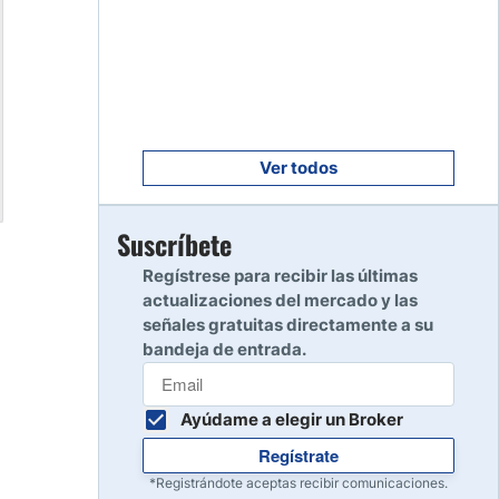
Empezar
8
Leer reseña
Empezar
9
Leer reseña
Ver todos
Empezar
Suscríbete
10
Leer reseña
Regístrese para recibir las últimas
actualizaciones del mercado y las
señales gratuitas directamente a su
bandeja de entrada.
Ayúdame a elegir un Broker
Regístrate
*Registrándote aceptas recibir comunicaciones.