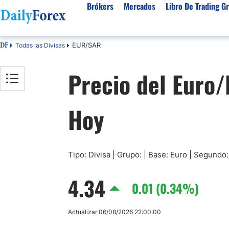
Brókers
Mercados
Libro De Trading Gr
EUR/SAR
Todas las Divisas
DF
Mejores Brokers por País
Activos populares
Acerca de DailyForex
Tipos
Precio del Euro/
España
Sobre Nosotros
Broke
Divisas
Argentina
Política editorial
Broke
USD/MXN
USD/JPY
Hoy
Rep. Dominicana
Cómo generamos ingresos
Broke
EUR/USD
USD/COP
Mexico
Nuestra metodología
Broke
USD/PEN
Todas las D
Colombia
Índice de confianza
Broke
Materias Primas
Costa Rica
Por qué confiar en nosotros
Broke
Tipo: Divisa | Grupo: | Base: Euro | Segundo:
Venezuela
Precio del Cafe
Precio del 
4.34
Guatemala
0.01 (0.34%)
Oro (XAU/USD)
Plata (XAG
Cuba
Petróleo WTI
Todas las M
Actualizar 06/08/2026 22:00:00
El Salvador
Indices