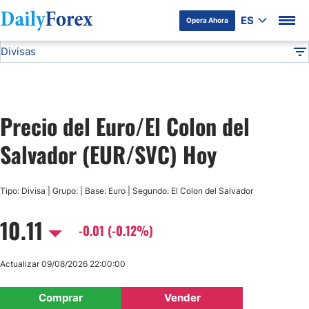
ES
Opera Ahora
Divisas
Divulgación del Anunciante
EUR/SVC
Todas las Divisas
DF
EUR/USD
Precio del Euro/El Colon del
USD/JPY
Salvador (EUR/SVC) Hoy
GBP/USD
Tipo: Divisa | Grupo: | Base: Euro | Segundo: El Colon del Salvador
USD/MXN
10.11
-0.01 (-0.12%)
USD/CAD
Actualizar 09/08/2026 22:00:00
AUD/USD
Comprar
Vender